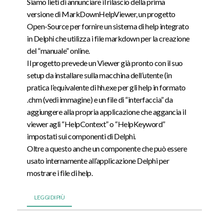
Siamo lieti di annunciare il rilascio della prima
versione di MarkDownHelpViewer, un progetto
Open-Source per fornire un sistema di help integrato
in Delphi che utilizza i file markdown per la creazione
del “manuale” online.
Il progetto prevede un Viewer già pronto con il suo
setup da installare sulla macchina dell’utente (in
pratica l’equivalente di hh.exe per gli help in formato
.chm (vedi immagine) e un file di “interfaccia” da
aggiungere alla propria applicazione che aggancia il
viewer agli “HelpContext” o “HelpKeyword”
impostati sui componenti di Delphi.
Oltre a questo anche un componente che può essere
usato internamente all’applicazione Delphi per
mostrare i file di help.
LEGGI DI PIÙ