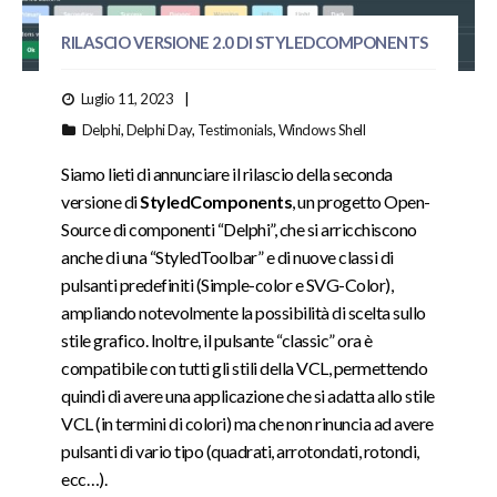
RILASCIO VERSIONE 2.0 DI STYLEDCOMPONENTS
Luglio 11, 2023
Delphi
,
Delphi Day
,
Testimonials
,
Windows Shell
Siamo lieti di annunciare il rilascio della seconda
versione di
StyledComponents
, un progetto Open-
Source di componenti “Delphi”, che si arricchiscono
anche di una “StyledToolbar” e di nuove classi di
pulsanti predefiniti (Simple-color e SVG-Color),
ampliando notevolmente la possibilità di scelta sullo
stile grafico. Inoltre, il pulsante “classic” ora è
compatibile con tutti gli stili della VCL, permettendo
quindi di avere una applicazione che si adatta allo stile
VCL (in termini di colori) ma che non rinuncia ad avere
pulsanti di vario tipo (quadrati, arrotondati, rotondi,
ecc…).