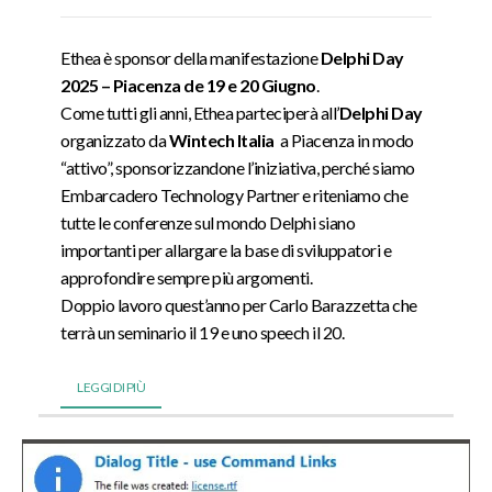
Ethea è sponsor della manifestazione
Delphi Day
2025 – Piacenza de 19 e 20 Giugno
.
Come tutti gli anni, Ethea parteciperà all’
Delphi Day
organizzato da
Wintech Italia
a Piacenza in modo
“attivo”, sponsorizzandone l’iniziativa, perché siamo
Embarcadero Technology Partner e riteniamo che
tutte le conferenze sul mondo Delphi siano
importanti per allargare la base di sviluppatori e
approfondire sempre più argomenti.
Doppio lavoro quest’anno per Carlo Barazzetta che
terrà un seminario il 19 e uno speech il 20.
LEGGI DI PIÙ