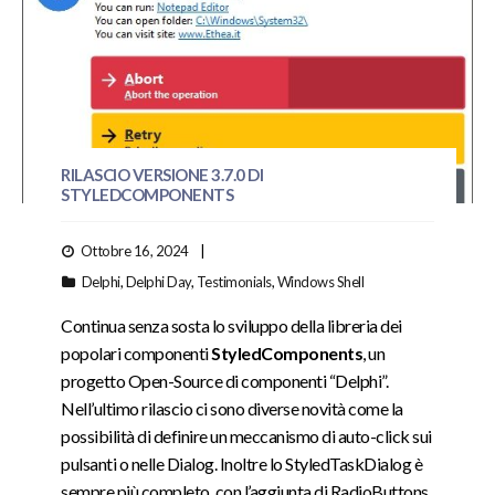
RILASCIO VERSIONE 3.7.0 DI
STYLEDCOMPONENTS
Ottobre 16, 2024
Delphi
,
Delphi Day
,
Testimonials
,
Windows Shell
Continua senza sosta lo sviluppo della libreria dei
popolari componenti
StyledComponents
, un
progetto Open-Source di componenti “Delphi”.
Nell’ultimo rilascio ci sono diverse novità come la
possibilità di definire un meccanismo di auto-click sui
pulsanti o nelle Dialog. Inoltre lo StyledTaskDialog è
sempre più completo, con l’aggiunta di RadioButtons