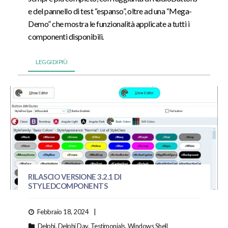
e del pannello di test “espanso”, oltre ad una “Mega-
Demo” che mostra le funzionalità applicate a tutti i
componenti disponibili.
LEGGI DI PIÙ
RILASCIO VERSIONE 3.2.1 DI
STYLEDCOMPONENTS
Febbraio 18, 2024
Delphi
,
Delphi Day
,
Testimonials
,
Windows Shell