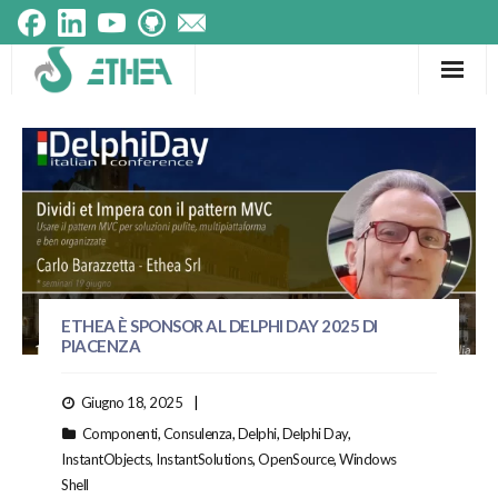
Frameworks
Prodotti
Componenti
Testimonials
Tecnologie
ETHEA È SPONSOR AL DELPHI DAY 2025 DI
PIACENZA
Giugno 18, 2025
Componenti
,
Consulenza
,
Delphi
,
Delphi Day
,
InstantObjects
,
InstantSolutions
,
OpenSource
,
Windows
Shell