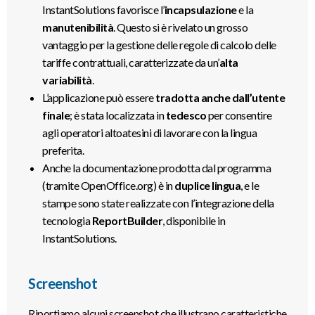
InstantSolutions favorisce l’
incapsulazione
e la
manutenibilità
. Questo si è rivelato un grosso
vantaggio per la gestione delle regole di calcolo delle
tariffe contrattuali, caratterizzate da un’
alta
variabilità
.
L’applicazione può essere
tradotta anche dall’utente
finale
; è stata localizzata in
tedesco
per consentire
agli operatori altoatesini di lavorare con la lingua
preferita.
Anche la documentazione prodotta dal programma
(tramite OpenOffice.org) è in
duplice lingua
, e le
stampe sono state realizzate con l’integrazione della
tecnologia
ReportBuilder
, disponibile in
InstantSolutions.
Screenshot
Riportiamo alcuni screenshot che illustrano caratteristiche