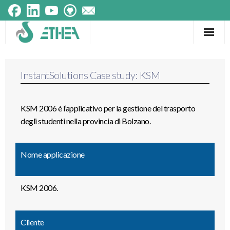
Frameworks
InstantSolutions Case study: KSM
Prodotti
Componenti
KSM 2006 è l’applicativo per la gestione del trasporto
degli studenti nella provincia di Bolzano.
Testimonials
Tecnologie
Nome applicazione
KSM 2006.
Cliente