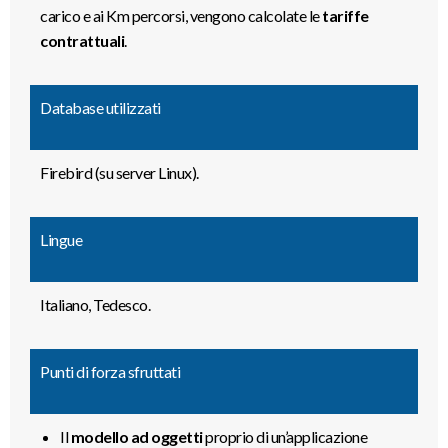
carico e ai Km percorsi, vengono calcolate le
tariffe
contrattuali
.
Database utilizzati
Firebird (su server Linux).
Lingue
Italiano, Tedesco.
Punti di forza sfruttati
Il
modello ad oggetti
proprio di un’applicazione