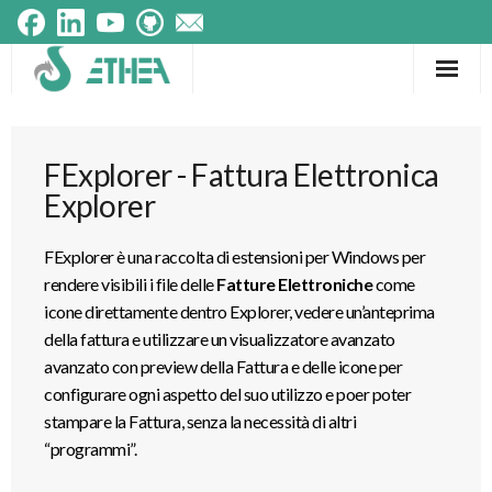
Frameworks
FExplorer - Fattura Elettronica
Prodotti
Explorer
Componenti
FExplorer è
una raccolta di estensioni per Windows per
Testimonials
rendere visibili i file delle
Fatture Elettroniche
come
icone direttamente dentro Explorer, vedere un’anteprima
Tecnologie
della fattura e utilizzare un visualizzatore avanzato
avanzato con preview della Fattura e delle icone per
configurare ogni aspetto del suo utilizzo e poer poter
stampare la Fattura, senza la necessità di altri
“programmi”
.