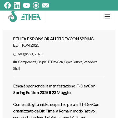
Frameworks
ETHEA È SPONSOR ALL’ITDEVCON SPRING
Prodotti
EDITION 2025
Componenti
Maggio 21, 2025
Componenti
,
Delphi
,
ITDevCon
,
OpenSource
,
Windows
Testimonials
Shell
Tecnologie
Ethea è sponsor della manifestazione
IT-DevCon
Spring Edition 2025 il 23 Maggio
.
Come tutti gli anni, Ethea parteciperà all’IT-DevCon
organizzato da
Bit Time
a Roma in modo “attivo”,
sponsorizzandone l’iniziativa, perché siamo