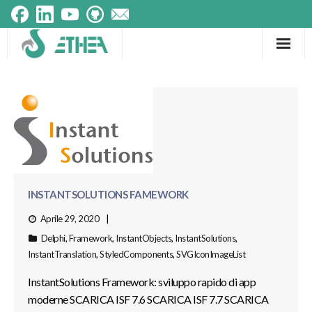
Frameworks
Prodotti
Componenti
Testimonials
INSTANTSOLUTIONS FAMEWORK
Tecnologie
Aprile 29, 2020
Delphi
,
Framework
,
InstantObjects
,
InstantSolutions
,
InstantTranslation
,
StyledComponents
,
SVGIconImageList
InstantSolutions Framework: sviluppo rapido di app
moderne SCARICA ISF 7.6 SCARICA ISF 7.7 SCARICA