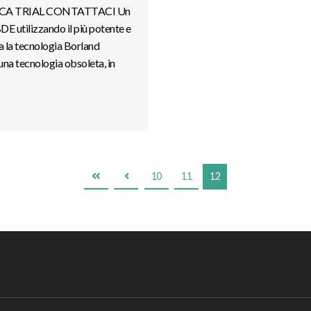
ARICA TRIAL CONTATTACI Un
DE utilizzando il più potente e
 la tecnologia Borland
una tecnologia obsoleta, in
10
11
12