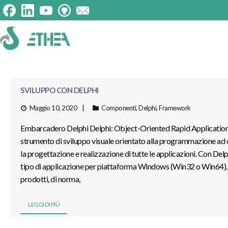
SVILUPPO CON DELPHI
Maggio 10, 2020
Componenti
,
Delphi
,
Framework
Embarcadero Delphi Delphi: Object-Oriented Rapid Application
strumento di sviluppo visuale orientato alla programmazione ad 
la progettazione e realizzazione di tutte le applicazioni. Con Delp
tipo di applicazione per piattaforma Windows (Win32 o Win64), O
prodotti, di norma,
LEGGI DI PIÙ