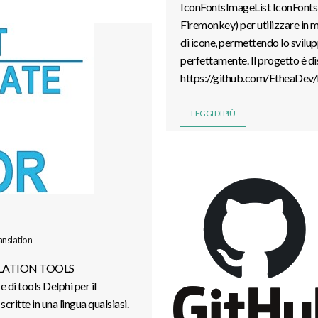
IconFontsImageList IconFontsI
Firemonkey) per utilizzare in 
di icone, permettendo lo svilup
perfettamente. Il progetto è d
https://github.com/EtheaDev/
LEGGI DI PIÙ
anslation
ANSLATION TOOLS
di tools Delphi per il
critte in una lingua qualsiasi.