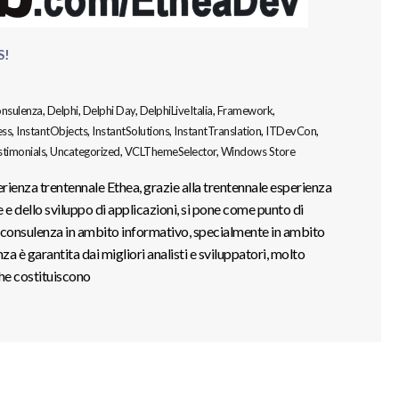
S!
nsulenza
,
Delphi
,
Delphi Day
,
DelphiLiveItalia
,
Framework
,
ess
,
InstantObjects
,
InstantSolutions
,
InstantTranslation
,
ITDevCon
,
timonials
,
Uncategorized
,
VCLThemeSelector
,
Windows Store
rienza trentennale Ethea, grazie alla trentennale esperienza
 e dello sviluppo di applicazioni, si pone come punto di
la consulenza in ambito informativo, specialmente in ambito
za è garantita dai migliori analisti e sviluppatori, molto
che costituiscono