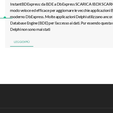
InstantBDExpress: da BDE a DbExpress SCARICA IBDX SC
modo veloce ed efficace per aggiornare le vecchie applicazioni B
moderno DbExpress. Molte applicazioni Delphi utilizzano ancora
Database Engine (BDE) per l’accesso ai dati. Pur essendo questa 
Delphi non sono mai stati
LEGGI DI PIÙ