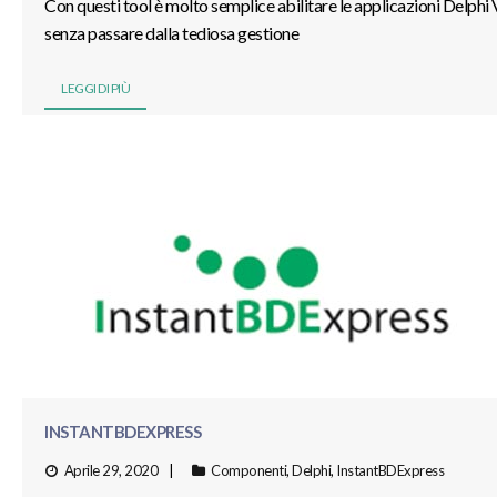
Con questi tool è molto semplice abilitare le applicazioni Delphi
senza passare dalla tediosa gestione
LEGGI DI PIÙ
INSTANTBDEXPRESS
Aprile 29, 2020
Componenti
,
Delphi
,
InstantBDExpress