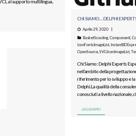
 VCL al supporto multilingua,
CHI SIAMO… DELPHI EXPERT
Aprile 29, 2020
BasketScouting
,
Componenti
,
Co
IconFontsImageList
,
InstantBDExpr
OpenSource
,
SVGIconImageList
,
Tes
Chi Siamo: Delphi Experts Espe
nell’ambito della progettazione
riferimento per lo sviluppo e 
Delphi.La qualità della consulen
conosciuti a livello nazionale, 
LEGGI DI PIÙ