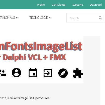
Profilo
Consulenza
Supporto
Download
STIMONIALS
TECNOLOGIE
enti
,
IconFontsImageList
,
OpenSource