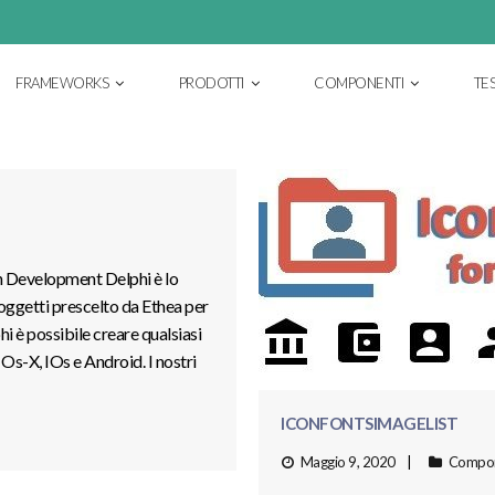
FRAMEWORKS
PRODOTTI
COMPONENTI
TE
 Development Delphi è lo
oggetti prescelto da Ethea per
hi è possibile creare qualsiasi
s-X, IOs e Android. I nostri
ICONFONTSIMAGELIST
Maggio 9, 2020
Compon